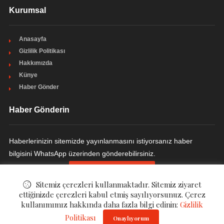
Kurumsal
Anasayfa
Gizlilik Politikası
Hakkımızda
Künye
Haber Gönder
Haber Gönderin
Haberlerinizin sitemizde yayınlanmasını istiyorsanız haber
bilgisini WhatsApp üzerinden gönderebilirsiniz.
HABER GÖNDERIN
Sitemiz çerezleri kullanmaktadır. Sitemiz ziyaret
ettiğinizde çerezleri kabul etmiş sayılıyorsunuz. Çerez
kullanımımız hakkında daha fazla bilgi edinin:
Gizlilik
© ©
EczaHaber Eczane Haberleri
Politikası
. All Rights Reserved.
Onaylıyorum