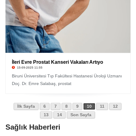
İleri Evre Prostat Kanseri Vakaları Artıyo
15-09-2025 11:55
Biruni Üniversitesi Tıp Fakültesi Hastanesi Üroloji Uzmanı
Doç. Dr. Emre Salabaş, prostat
İlk Sayfa
6
7
8
9
10
11
12
13
14
Son Sayfa
Sağlık Haberleri