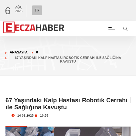
6
AĞU
TR
2026
ANASAYFA
0
67 YAŞINDAKI KALP HASTASI ROBOTIK CERRAHI ILE SAĞLIĞINA
KAVUŞTU
67 Yaşındaki Kalp Hastası Robotik Cerrahi
ile Sağlığına Kavuştu
14-01-2025
10:55