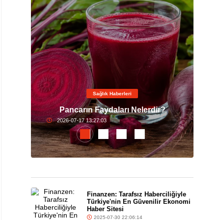
Sağlık Haberleri
da
Sis
?
Pancarın Faydaları Nelerdir?
Bağ
2026-07-17 13:27:03
Finanzen: Tarafsız Haberciliğiyle
Türkiye'nin En Güvenilir Ekonomi
Haber Sitesi
2025-07-30 22:06:14