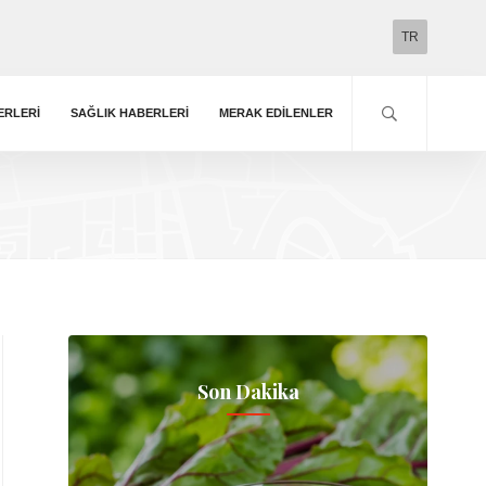
TR
ERLERI
SAĞLIK HABERLERI
MERAK EDILENLER
Son Dakika