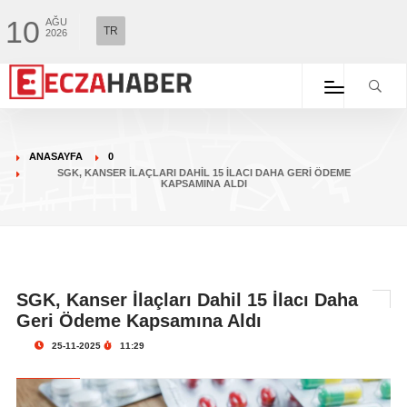
10
AĞU
TR
2026
ANASAYFA
0
SGK, KANSER İLAÇLARI DAHIL 15 İLACI DAHA GERI ÖDEME
KAPSAMINA ALDI
SGK, Kanser İlaçları Dahil 15 İlacı Daha
Geri Ödeme Kapsamına Aldı
25-11-2025
11:29