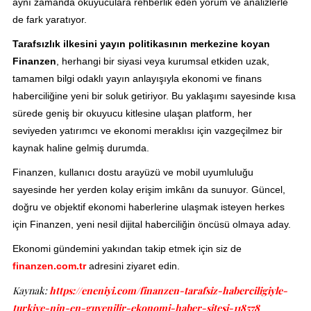
aynı zamanda okuyuculara rehberlik eden yorum ve analizlerle
de fark yaratıyor.
Tarafsızlık ilkesini yayın politikasının merkezine koyan
Finanzen
, herhangi bir siyasi veya kurumsal etkiden uzak,
tamamen bilgi odaklı yayın anlayışıyla ekonomi ve finans
haberciliğine yeni bir soluk getiriyor. Bu yaklaşımı sayesinde kısa
sürede geniş bir okuyucu kitlesine ulaşan platform, her
seviyeden yatırımcı ve ekonomi meraklısı için vazgeçilmez bir
kaynak haline gelmiş durumda.
Finanzen, kullanıcı dostu arayüzü ve mobil uyumluluğu
sayesinde her yerden kolay erişim imkânı da sunuyor. Güncel,
doğru ve objektif ekonomi haberlerine ulaşmak isteyen herkes
için Finanzen, yeni nesil dijital haberciliğin öncüsü olmaya aday.
Ekonomi gündemini yakından takip etmek için siz de
finanzen.com.tr
adresini ziyaret edin.
Kaynak:
https://eneniyi.com/finanzen-tarafsiz-haberciligiyle-
turkiye-nin-en-guvenilir-ekonomi-haber-sitesi-118578