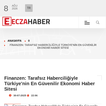
8
AĞU
TR
2026
ANASAYFA
0
FINANZEN: TARAFSIZ HABERCILIĞIYLE TÜRKIYE'NIN EN GÜVENILIR
EKONOMI HABER SITESI
Finanzen: Tarafsız Haberciliğiyle
Türkiye'nin En Güvenilir Ekonomi Haber
Sitesi
30-07-2025
22:06