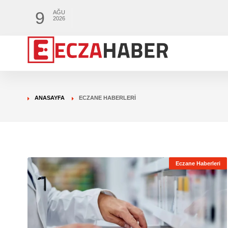
9
AĞU
2026
ANASAYFA
ECZANE HABERLERI
Eczane Haberleri