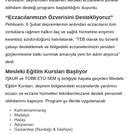
Pehlivanlı, depremden etkilenen illerdeki eczanelere yönelik
istihdam desteği programı başlatıldığını duyurdu.
“Eczacılarımızın Özverisini Destekliyoruz”
Pehlivanlı, 6 Şubat depremlerinin ardından eczacıların tüm
zorluklara rağmen halkın ilaç ve sağlık hizmetine erişimini
kesintisiz sürdürdüğünü hatırlatarak, “TEB olarak bu özverili
çabayı desteklemek ve bölgedeki eczanelerimizin yeniden
güçlenmesine katkı sunmak amacıyla yeni bir adım atıyoruz”
dedi.
Mesleki Eğitim Kursları Başlıyor
İŞKUR ve TOBB ETÜ-SEM iş birliğiyle hayata geçirilen Mesleki
Eğitim Kursları, deprem bölgesindeki eczanelerde yardımcı
eczacı ve eczane hizmetleri teknikeri/eczane destek personeli
istihdamını kapsıyor. Program şu illerde uygulanacak:
Kahramanmaraş
Malatya
Hatay
Adıyaman
Gaziantep (Nurdağı & İslahiye)