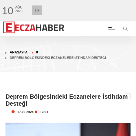
10
AĞU
TR
2026
ANASAYFA
0
DEPREM BÖLGESINDEKI ECZANELERE İSTIHDAM DESTEĞI
Deprem Bölgesindeki Eczanelere İstihdam
Desteği
17-09-2025
13:21