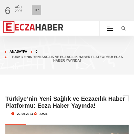
6
AĞU
TR
2026
ANASAYFA
0
TÜRKIYE’NIN YENI SAĞLIK VE ECZACILIK HABER PLATFORMU: ECZA
HABER YAYINDA!
Türkiye’nin Yeni Sağlık ve Eczacılık Haber
Platformu: Ecza Haber Yayında!
22-09-2024
22:31