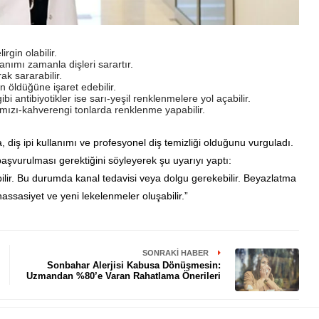
rgin olabilir.
anımı zamanla dişleri sarartır.
ak sararabilir.
n öldüğüne işaret edebilir.
ibi antibiyotikler ise sarı-yeşil renklenmelere yol açabilir.
ırmızı-kahverengi tonlarda renklenme yapabilir.
, diş ipi kullanımı ve profesyonel diş temizliği olduğunu vurguladı.
aşvurulması gerektiğini söyleyerek şu uyarıyı yaptı:
ilir. Bu durumda kanal tedavisi veya dolgu gerekebilir. Beyazlatma
assasiyet ve yeni lekelenmeler oluşabilir.”
SONRAKI HABER
Sonbahar Alerjisi Kabusa Dönüşmesin:
Uzmandan %80’e Varan Rahatlama Önerileri