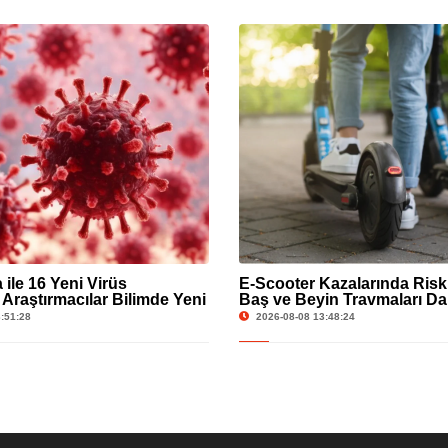
ile 16 Yeni Virüs
E-Scooter Kazalarında Risk
 Araştırmacılar Bilimde Yeni
Baş ve Beyin Travmaları Da
aret Etti
Görülüyor
:51:28
2026-08-08 13:48:24