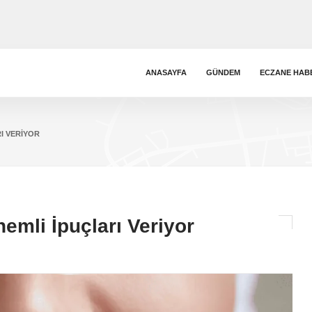
ANASAYFA
GÜNDEM
ECZANE HAB
I VERIYOR
emli İpuçları Veriyor