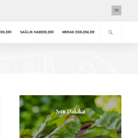
TR
ERLERI
SAĞLIK HABERLERI
MERAK EDILENLER
Son Dakika