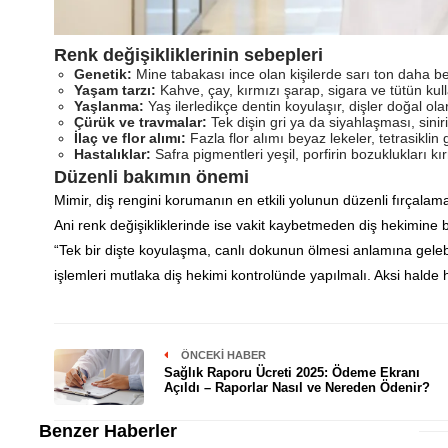
Renk değişikliklerinin sebepleri
Genetik:
Mine tabakası ince olan kişilerde sarı ton daha beli
Yaşam tarzı:
Kahve, çay, kırmızı şarap, sigara ve tütün kull
Yaşlanma:
Yaş ilerledikçe dentin koyulaşır, dişler doğal olar
Çürük ve travmalar:
Tek dişin gri ya da siyahlaşması, siniri
İlaç ve flor alımı:
Fazla flor alımı beyaz lekeler, tetrasiklin g
Hastalıklar:
Safra pigmentleri yeşil, porfirin bozuklukları k
Düzenli bakımın önemi
Mimir, diş rengini korumanın en etkili yolunun düzenli fırçalama
Ani renk değişikliklerinde ise vakit kaybetmeden diş hekimine b
“Tek bir dişte koyulaşma, canlı dokunun ölmesi anlamına geleb
işlemleri mutlaka diş hekimi kontrolünde yapılmalı. Aksi halde h
ÖNCEKI HABER
Sağlık Raporu Ücreti 2025: Ödeme Ekranı
Açıldı – Raporlar Nasıl ve Nereden Ödenir?
Benzer Haberler