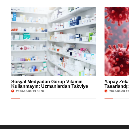
Sosyal Medyadan Görüp Vitamin
Yapay Zeka 
Kullanmayın: Uzmanlardan Takviye
Tasarlandı:
Uyarısı
Bir Eşiğe İş
2026-08-08 13:55:32
2026-08-08 13