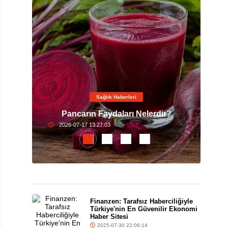
Sağlık Haberleri
da
Sis
?
Pancarın Faydaları Nelerdir?
Bağ
2026-07-17 13:27:03
Finanzen: Tarafsız Haberciliğiyle
Türkiye'nin En Güvenilir Ekonomi
Haber Sitesi
2025-07-30 22:06:14