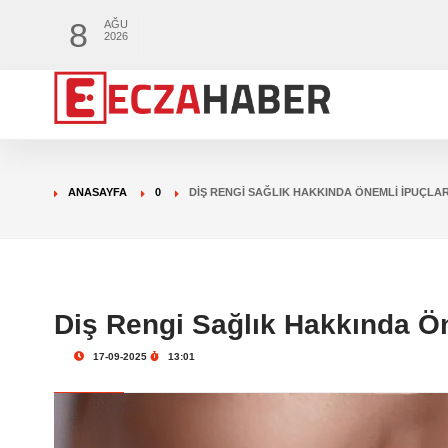
8
AĞU
2026
ANASAYFA
0
DIŞ RENGI SAĞLIK HAKKINDA ÖNEMLI İPUÇLAR
Diş Rengi Sağlık Hakkında Ön
17-09-2025
13:01