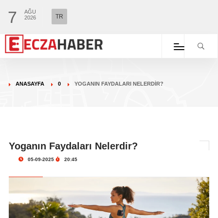
7
AĞU
TR
2026
ANASAYFA
0
YOGANIN FAYDALARI NELERDIR?
Yoganın Faydaları Nelerdir?
05-09-2025
20:45