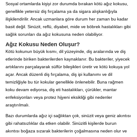
Sosyal ortamlarda kişiyi zor durumda bırakan kötü ağız kokusu,
genellikle yetersiz diş fırçalama ya da sigara alışkanlığıyla
ilişkilendirilir. Ancak uzmanlara göre durum her zaman bu kadar
basit değil. Sinüzit, reflü, diyabet, mide ve böbrek hastalıkları gibi
sağlık sorunları da ağız kokusuna neden olabiliyor.
Ağız Kokusu Neden Oluşur?
Kötü kokunun büyük kısmı, dil yüzeyinde, diş aralarında ve diş
etlerinde biriken bakterilerden kaynaklanır. Bu bakteriler, yiyecek
artıklarını parçalayarak sülfür bileşikleri üretir ve kötü kokuya yol
açar. Ancak düzenli diş fırçalama, diş ipi kullanımı ve dil
temizliğiyle bu tür kokular genellikle önlenebilir. Buna rağmen
koku devam ediyorsa, diş eti hastalıkları, çürükler, mantar
enfeksiyonları veya protez hijyeni eksikliği gibi nedenler
araştırılmalı.
Bazı durumlarda ağız içi sağlıktan çok, sinüzit veya geniz akıntısı
gibi rahatsızlıklar da etken olabilir. Sinüzitli kişilerde burun
akıntısı boğaza sızarak bakterilerin çoğalmasına neden olur ve