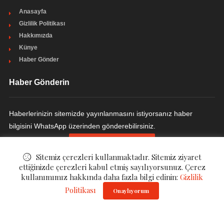
Anasayfa
Gizlilik Politikası
Hakkımızda
Künye
Haber Gönder
Haber Gönderin
Haberlerinizin sitemizde yayınlanmasını istiyorsanız haber
bilgisini WhatsApp üzerinden gönderebilirsiniz.
HABER GÖNDERIN
Sitemiz çerezleri kullanmaktadır. Sitemiz ziyaret
ettiğinizde çerezleri kabul etmiş sayılıyorsunuz. Çerez
kullanımımız hakkında daha fazla bilgi edinin:
Gizlilik
© ©
EczaHaber Eczane Haberleri
. All Rights Reserved.
Politikası
Onaylıyorum
Gizlilik Politikası