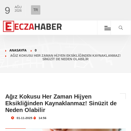
9
AĞU
TR
2026
ANASAYFA
0
AĞIZ KOKUSU HER ZAMAN HIJYEN EKSIKLIĞINDEN KAYNAKLANMAZ!
SINÜZIT DE NEDEN OLABILIR
Ağız Kokusu Her Zaman Hijyen
Eksikliğinden Kaynaklanmaz! Sinüzit de
Neden Olabilir
01-11-2025
14:56